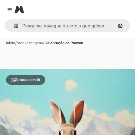
Magnific
Close menu
Pesqui
Início
/
stock
/
Imagens
/
Celebração de Páscoa…
Gerada com IA