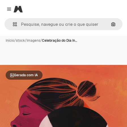
Magnific
Close menu
Pesqui
Início
/
stock
/
Imagens
/
Celebração do Dia In…
Gerada com IA