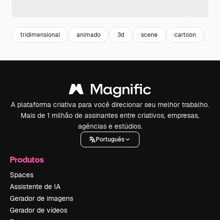
tridimensional
animado
3d
scene
cartoon
mu
A plataforma criativa para você direcionar seu melhor trabalho.
Mais de 1 milhão de assinantes entre criativos, empresas,
agências e estúdios.
Português
Produtos
Spaces
Assistente de IA
Gerador de imagens
Gerador de vídeos