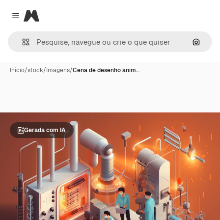
Magnific
Close menu
Pesqui
Início
/
stock
/
Imagens
/
Cena de desenho anim…
Gerada com IA