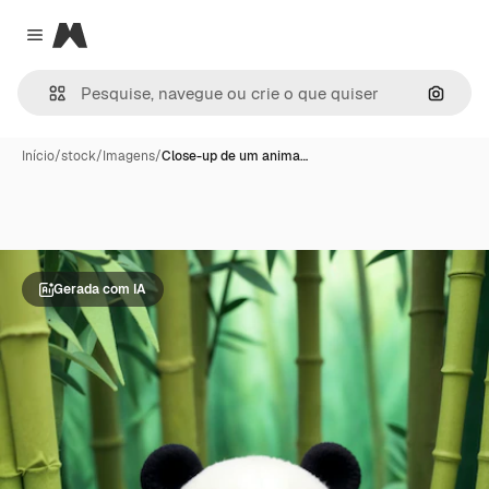
Magnific
Close menu
Pesqui
Início
/
stock
/
Imagens
/
Close-up de um anima…
Gerada com IA