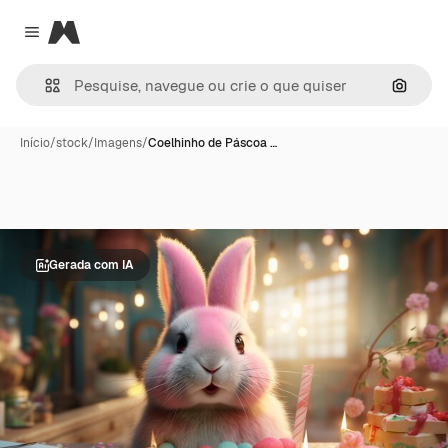
Magnific
Close menu
Pesqui
Início
/
stock
/
Imagens
/
Coelhinho de Páscoa …
Gerada com IA