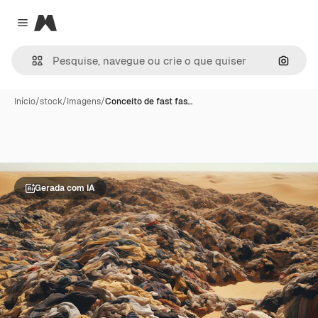
Magnific
Close menu
Pesqui
Início
/
stock
/
Imagens
/
Conceito de fast fas…
Gerada com IA