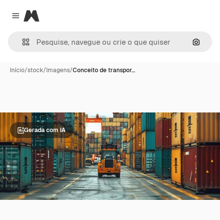
Magnific
Close menu
Pesqui
Início
/
stock
/
Imagens
/
Conceito de transpor…
Gerada com IA