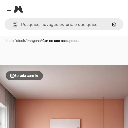
Magnific
Close menu
Pesqui
Início
/
stock
/
Imagens
/
Cor do ano espaço de…
Gerada com IA