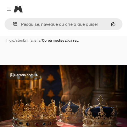
Magnific
Close menu
Pesqui
Início
/
stock
/
Imagens
/
Coroa medieval da re…
Gerada com IA