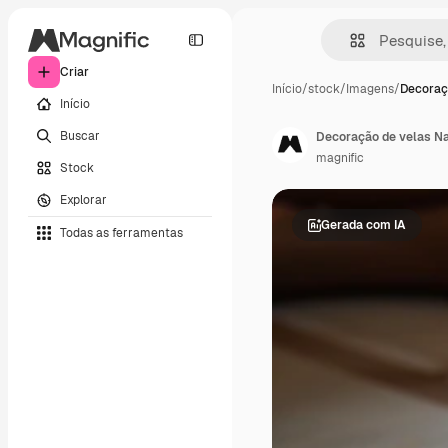
Criar
Início
/
stock
/
Imagens
/
Decoraç
Início
Buscar
Decoração de velas Na
magnific
Stock
Explorar
Gerada com IA
Todas as ferramentas