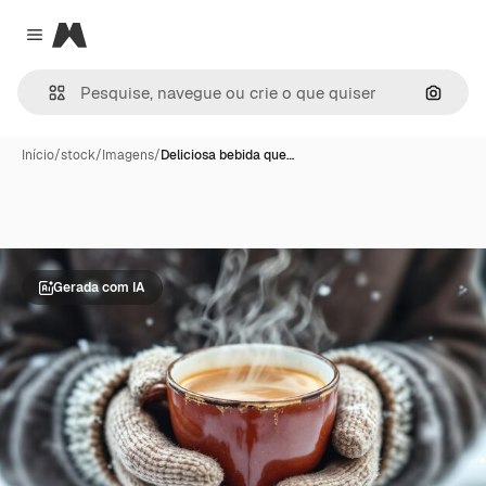
Magnific
Close menu
Pesqui
Início
/
stock
/
Imagens
/
Deliciosa bebida que…
Gerada com IA