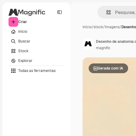
Criar
Início
/
stock
/
Imagens
/
Desenho
Início
Buscar
Desenho de anatomia d
magnific
Stock
Explorar
Gerada com IA
Todas as ferramentas