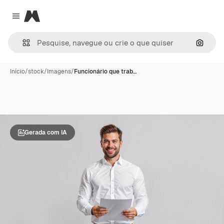
Magnific
Close menu
Pesqui
Início
/
stock
/
Imagens
/
Funcionário que trab…
Gerada com IA