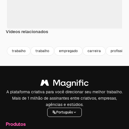
Vídeos relacionados
Premium
Premium
Gerado por IA
Premium
Premium
trabalho
trabalho
empregado
carreira
profissiona
A plataforma criativa para você direcionar seu melhor trabalho.
Mais de 1 milhão de assinantes entre criativos, empresas,
agências e estúdios.
Português
Produtos