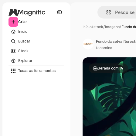
Criar
Início
/
stock
/
Imagens
/
Fundo da
Início
Buscar
Fundo da selva florest
tohamina
Stock
Explorar
Gerada com IA
Todas as ferramentas