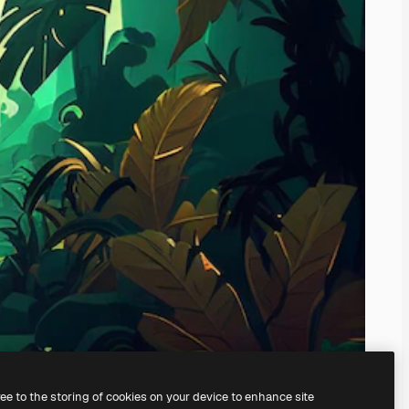
ree to the storing of cookies on your device to enhance site
nosso
gerador de imagens com IA.