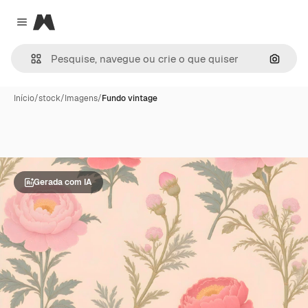
Magnific
Close menu
Pesqui
Início
/
stock
/
Imagens
/
Fundo vintage
Gerada com IA