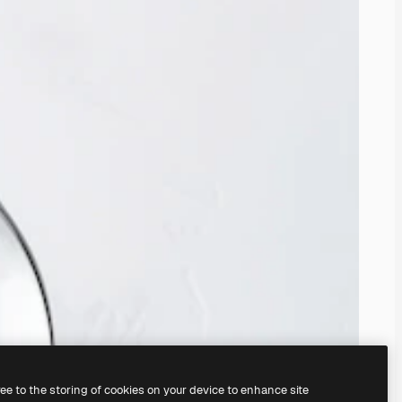
ree to the storing of cookies on your device to enhance site
nosso
gerador de imagens com IA.