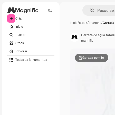
Criar
Início
/
stock
/
Imagens
/
Garrafa 
Início
Buscar
Garrafa de água fotorr
magnific
Stock
Explorar
Gerada com IA
Todas as ferramentas