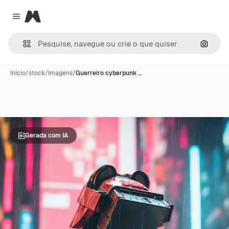
Magnific
Close menu
Pesqui
Início
/
stock
/
Imagens
/
Guerreiro cyberpunk …
Gerada com IA