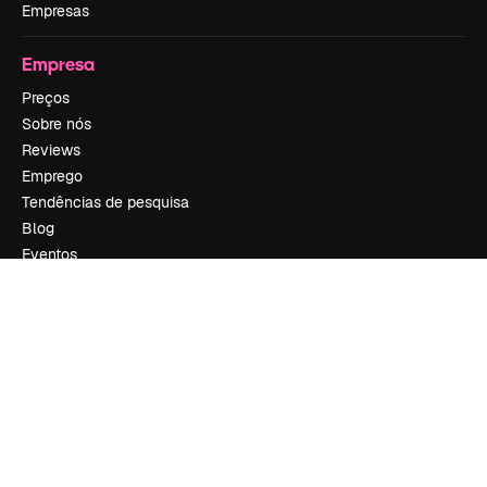
Empresas
Empresa
Preços
Sobre nós
Reviews
Emprego
Tendências de pesquisa
Blog
Eventos
Slidesgo
Vender conteúdo
Sala de imprensa
Procurando por magnific.ai?
Siga-nos
Suporte ao cliente
Instagram