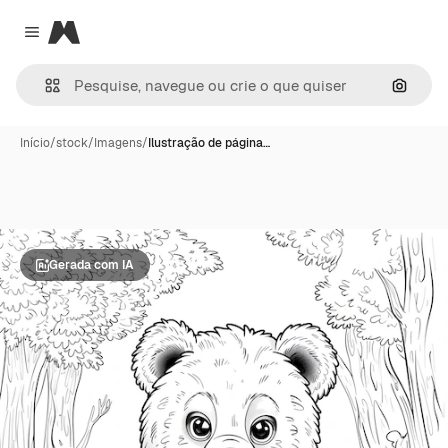
Magnific
Close menu
Pesqui
Início
/
stock
/
Imagens
/
Ilustração de página…
Gerada com IA