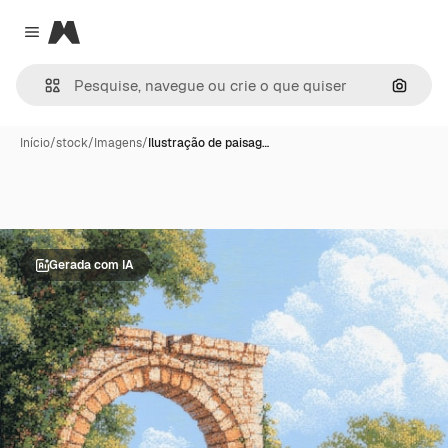
Magnific
Close menu
Pesqui
Início
/
stock
/
Imagens
/
Ilustração de paisag…
Gerada com IA