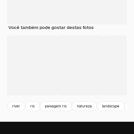
Você também pode gostar destas fotos
river
rio
paisagem rio
natureza
landscape
pa