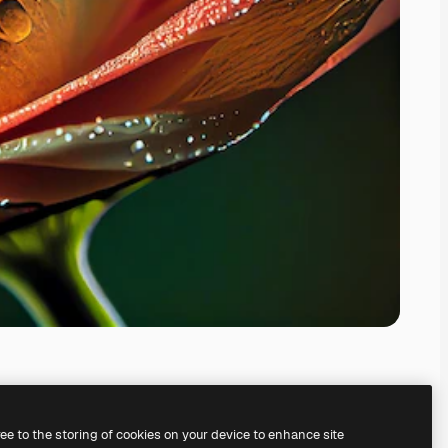
ree to the storing of cookies on your device to enhance site
nosso
gerador de imagens com IA.