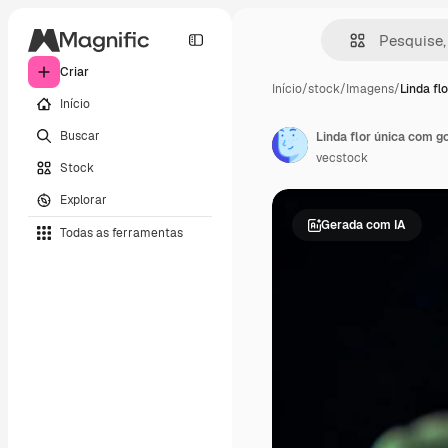
Criar
Início
/
stock
/
Imagens
/
Linda fl
Início
Buscar
Linda flor única com g
vecstock
Stock
Explorar
Gerada com IA
Todas as ferramentas