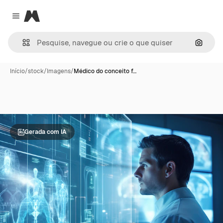
Magnific
Close menu
Pesqui
Início
/
stock
/
Imagens
/
Médico do conceito f…
Gerada com IA