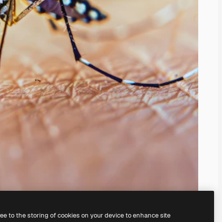
ree to the storing of cookies on your device to enhance site
nosso
gerador de imagens com IA.