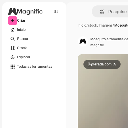
Criar
Início
/
stock
/
Imagens
/
Mosquit
Início
Buscar
Mosquito altamente d
magnific
Stock
Explorar
Gerada com IA
Todas as ferramentas