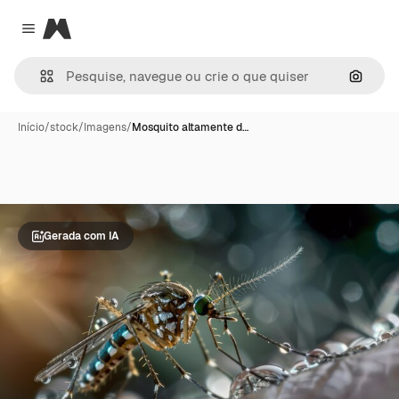
Magnific
Close menu
Pesqui
Início
/
stock
/
Imagens
/
Mosquito altamente d…
Gerada com IA