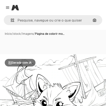
Magnific
Close menu
Pesqui
Início
/
stock
/
Imagens
/
Página de colorir mo…
Gerada com IA