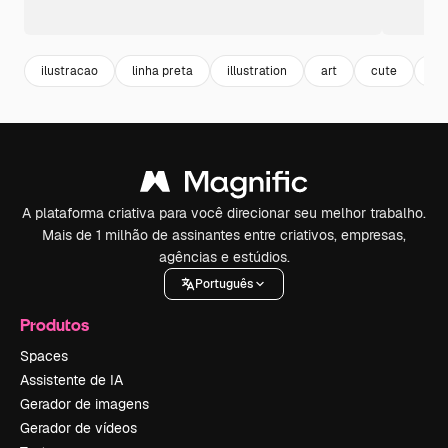
ilustracao
linha preta
illustration
art
cute
ar
A plataforma criativa para você direcionar seu melhor trabalho.
Mais de 1 milhão de assinantes entre criativos, empresas,
agências e estúdios.
Português
Produtos
Spaces
Assistente de IA
Gerador de imagens
Gerador de vídeos