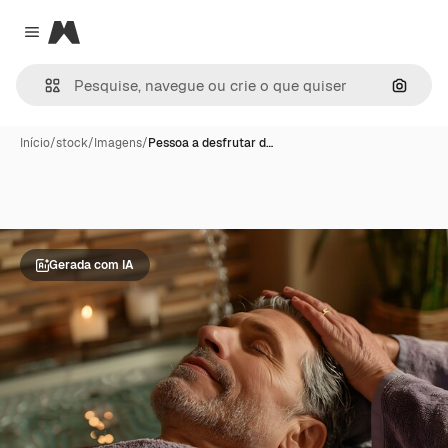
Magnific
Close menu
Pesqui
Início
/
stock
/
Imagens
/
Pessoa a desfrutar d…
Gerada com IA