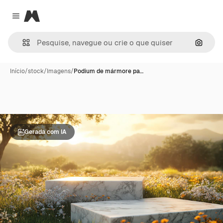
Magnific
Close menu
Pesqui
Início
/
stock
/
Imagens
/
Podium de mármore pa…
Gerada com IA