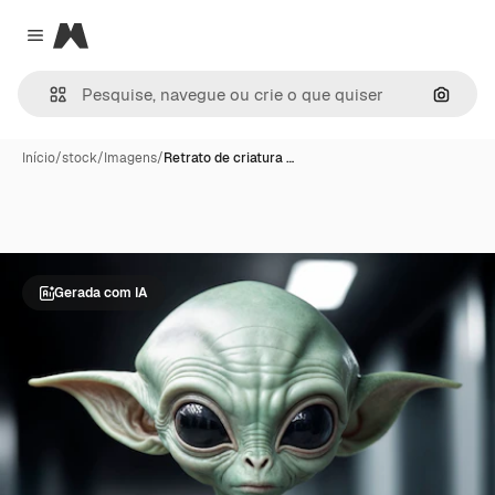
Magnific
Close menu
Pesqui
Início
/
stock
/
Imagens
/
Retrato de criatura …
Gerada com IA