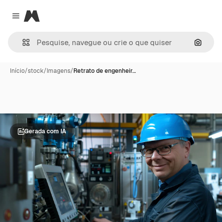
Magnific
Close menu
Pesqui
Início
/
stock
/
Imagens
/
Retrato de engenheir…
Gerada com IA