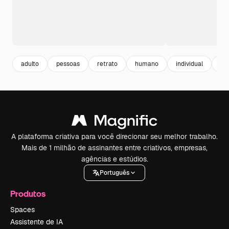
adulto
pessoas
retrato
humano
individual
ind
A plataforma criativa para você direcionar seu melhor trabalho.
Mais de 1 milhão de assinantes entre criativos, empresas,
agências e estúdios.
Português
Produtos
Spaces
Assistente de IA