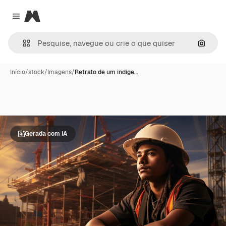
Magnific
Close menu
Pesqui
Início
/
stock
/
Imagens
/
Retrato de um indíge…
Gerada com IA