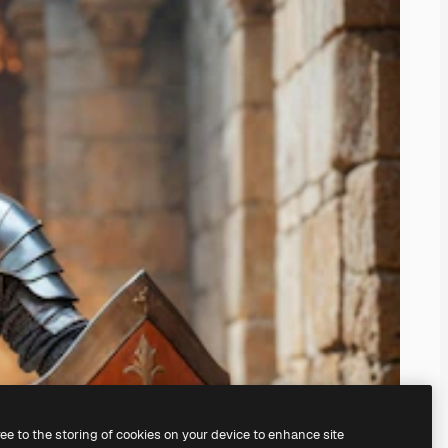
ree to the storing of cookies on your device to enhance site
nosso
gerador de imagens com IA.