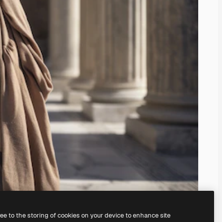
ree to the storing of cookies on your device to enhance site
nosso
gerador de imagens com IA.