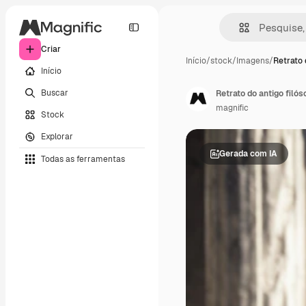
Criar
Início
/
stock
/
Imagens
/
Retrato 
Início
Buscar
Retrato do antigo filós
magnific
Stock
Explorar
Gerada com IA
Todas as ferramentas