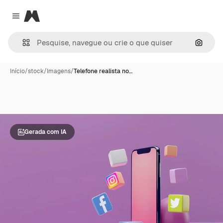
Magnific
Close menu
Pesqui
Início
/
stock
/
Imagens
/
Telefone realista no…
Gerada com IA