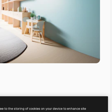
ree to the storing of cookies on your device to enhance site
nosso
gerador de imagens com IA.