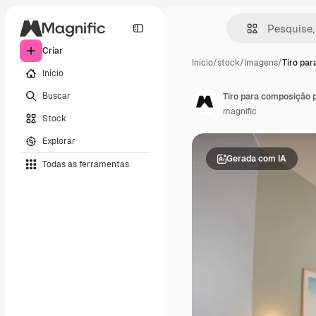
Criar
Início
/
stock
/
Imagens
/
Tiro pa
Início
Buscar
Tiro para composição 
magnific
Stock
Explorar
Gerada com IA
Todas as ferramentas