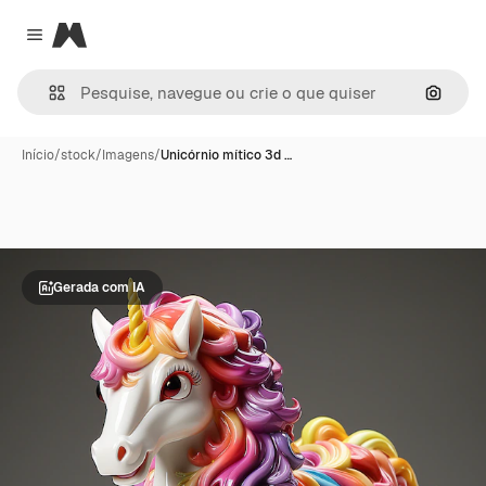
Magnific
Close menu
Pesqui
Início
/
stock
/
Imagens
/
Unicórnio mítico 3d …
Gerada com IA