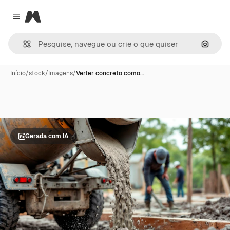
Magnific
Close menu
Pesqui
Início
/
stock
/
Imagens
/
Verter concreto como…
Gerada com IA