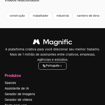
Vídeos relacionados
Premium
Premium
Premium
Premium
construção
trabalhador
industrial
canteiro de obras
A plataforma criativa para você direcionar seu melhor trabalho.
Mais de 1 milhão de assinantes entre criativos, empresas,
agências e estúdios.
Português
Produtos
Spaces
Assistente de IA
Gerador de imagens
Gerador de vídeos