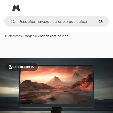
Magnific
Close menu
Pesqui
Início
/
stock
/
Imagens
/
Visão do ecrã do mon…
Gerada com IA