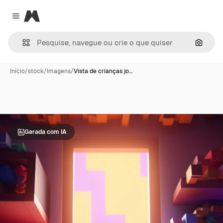
Magnific
Close menu
Pesqui
Início
/
stock
/
Imagens
/
Vista de crianças jo…
Gerada com IA