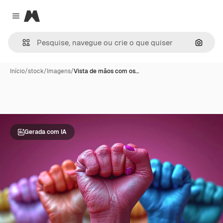
Magnific
Close menu
Pesqui
Início
/
stock
/
Imagens
/
Vista de mãos com os…
Gerada com IA