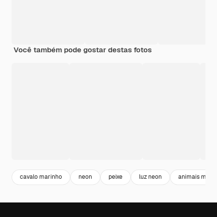
Você também pode gostar destas fotos
cavalo marinho
neon
peixe
luz neon
animais mari