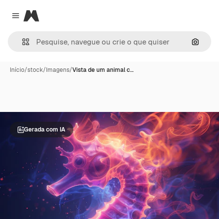
Magnific
Close menu
Pesqui
Início
/
stock
/
Imagens
/
Vista de um animal c…
Gerada com IA