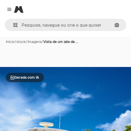
Magnific
Close menu
Pesqui
Início
/
stock
/
Imagens
/
Vista de um iate de …
Gerada com IA