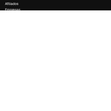
Afiliados
Empresas
Empresa
Preços
Sobre nós
Reviews
Emprego
Tendências de pesquisa
Blog
Eventos
Slidesgo
Vender conteúdo
Sala de imprensa
Procurando por magnific.ai?
Siga-nos
Suporte ao cliente