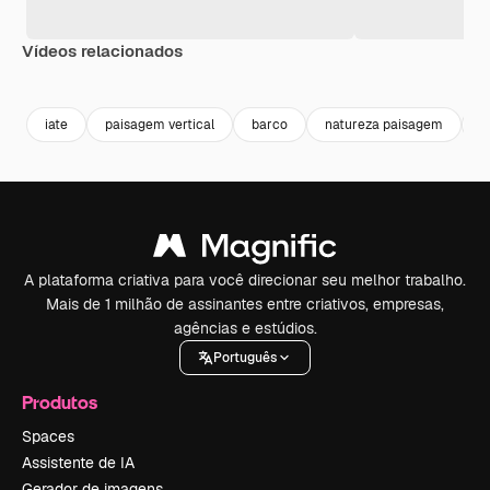
Vídeos relacionados
Premium
Premium
Premium
Premium
Gerado por 
iate
paisagem vertical
barco
natureza paisagem
n
A plataforma criativa para você direcionar seu melhor trabalho.
Mais de 1 milhão de assinantes entre criativos, empresas,
agências e estúdios.
Português
Produtos
Spaces
Assistente de IA
Gerador de imagens