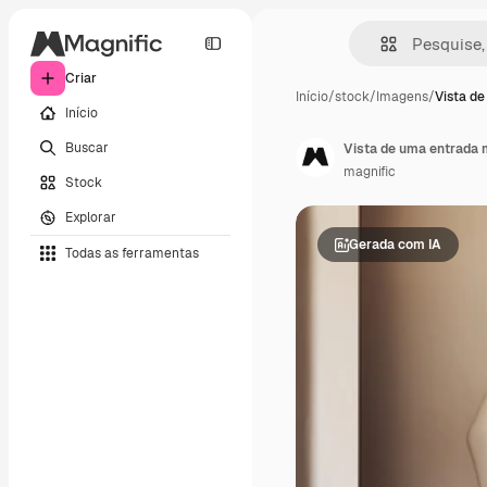
Criar
Início
/
stock
/
Imagens
/
Vista d
Início
Buscar
Vista de uma entrada 
magnific
Stock
Explorar
Gerada com IA
Todas as ferramentas