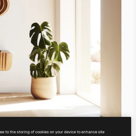
ree to the storing of cookies on your device to enhance site
nosso
gerador de imagens com IA.