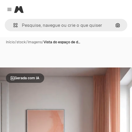
Magnific
Close menu
Pesqui
Início
/
stock
/
Imagens
/
Vista do espaço de d…
Gerada com IA