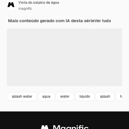
Vista do salpico de água
magnific
Mais conteúdo gerado com IA desta série
Ver tudo
splash water
agua
water
liquido
splash
horiz