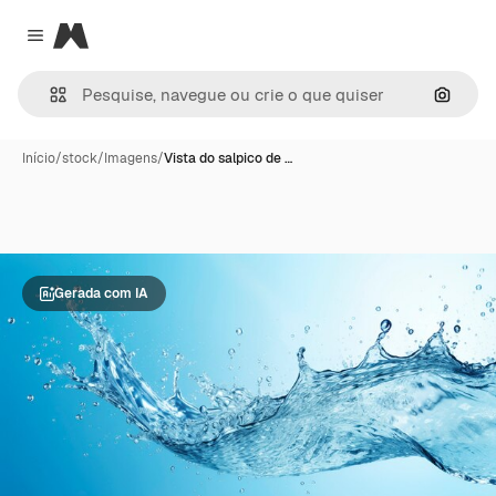
Magnific
Close menu
Pesqui
Início
/
stock
/
Imagens
/
Vista do salpico de …
Gerada com IA