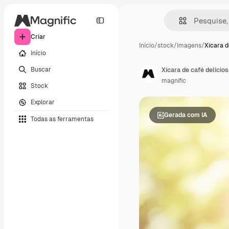
Criar
Início
/
stock
/
Imagens
/
Xícara d
Início
Buscar
Xícara de café delicio
magnific
Stock
Explorar
Gerada com IA
Todas as ferramentas