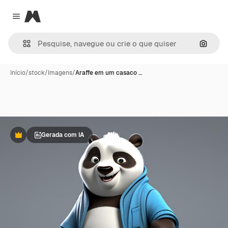
Magnific
Close menu
Pesqui
Início
/
stock
/
Imagens
/
Araffe em um casaco …
Gerada com IA
Premium