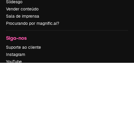
Slidesgo
Vender conteúdo
Sala de imprensa
Procurando por magnific.ai?
Siga-nos
Suporte ao cliente
Instagram
YouTube
LinkedIn
TikTok
Discord
X
Reddit
Copyright © 2010-
2026
Freepik Company S.L.U.
Todos os direitos
reservados
.