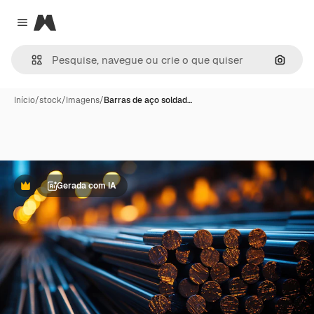
Magnific
Close menu
Pesqui
Início
/
stock
/
Imagens
/
Barras de aço soldad…
Gerada com IA
Premium