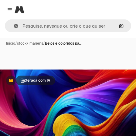
Magnific
Close menu
Pesqui
Início
/
stock
/
Imagens
/
Belos e coloridos pa…
Gerada com IA
Premium