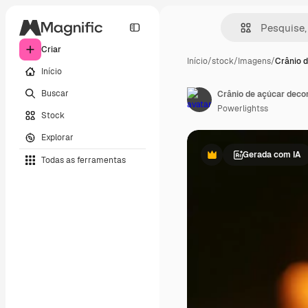
Criar
Início
/
stock
/
Imagens
/
Crânio 
Início
Buscar
Crânio de açúcar deco
Powerlightss
Stock
Explorar
Gerada com IA
Todas as ferramentas
Premium