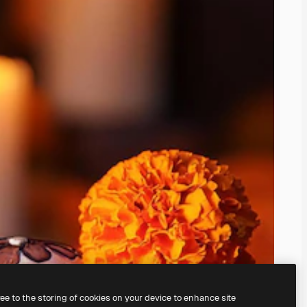
ree to the storing of cookies on your device to enhance site
nosso
gerador de imagens com IA.