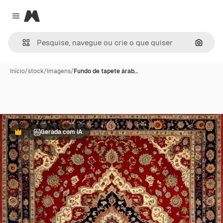
Magnific
Close menu
Pesqui
Início
/
stock
/
Imagens
/
Fundo de tapete árab…
Gerada com IA
Premium