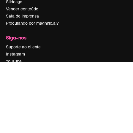
Slidesgo
Vender conteúdo
Sala de imprensa
Procurando por magnific.ai?
Siga-nos
Suporte ao cliente
Instagram
YouTube
LinkedIn
TikTok
Discord
X
Reddit
Copyright © 2010-
2026
Freepik Company S.L.U.
Todos os direitos
reservados
.