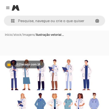
Magnific
Close menu
Pesqui
Início
/
stock
/
Imagens
/
Ilustração vetorial …
Gerada com IA
Premium